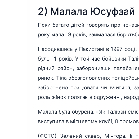
2) Малала Юсуфзай
Поки багато дітей говорять про нена
року мала 19 років, займалася боротьб
Народившись у Пакистані в 1997 році, 
було 11 років. У той час бойовики Талі
рідний район, заборонивши телебачен
ринок. Тіла обезголовлених поліцейськи
заборонено працювати чи вчитися, за
роль жінок полягає в одруженні, народж
Малала була обурена. «Як Талібан смі
виступила в місцевому клубі, її промо
(ФОТО) Зелений сквер, Мінгора. Її 