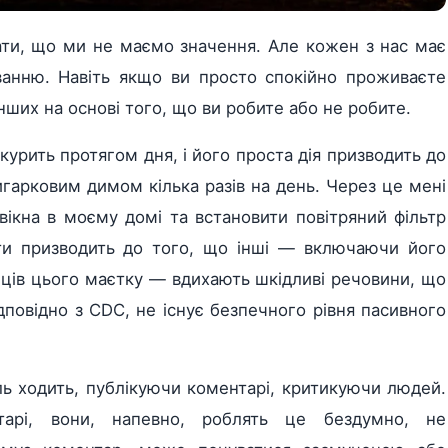
мати, що ми не маємо значення. Але кожен з нас має
ванню. Навіть якщо ви просто спокійно проживаєте
нших на основі того, що ви робите або не робите.
курить протягом дня, і його проста дія призводить до
гарковим димом кілька разів на день. Через це мені
вікна в моєму домі та встановити повітряний фільтр
ти призводить до того, що інші — включаючи його
нців цього маєтку — вдихають шкідливі речовини, що
ідповідно з CDC, не існує безпечного рівня пасивного
ль ходить, публікуючи коментарі, критикуючи людей.
тарі, вони, напевно, роблять це бездумно, не