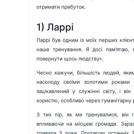
отримати прибуток.
1) Ларрі
Ларрі був одним із моїх перших клієн
наше тренування. Я досі пам’ятаю, 
повернути щось людству».
Чесно кажучи, більшість людей, яки
насолоду своїми золотими роками 
зацікавлений у служінні світу, і ві
користю, особливо через гуманітарну 
З тих пір, як ми тренувалися, він
впливаючи на місцеві громади. Зараз
тривала 3 роки. Протягом останніх 2