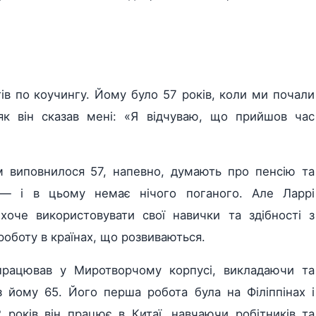
тів по коучингу. Йому було 57 років, коли ми почали
як він сказав мені: «Я відчуваю, що прийшов час
м виповнилося 57, напевно, думають про пенсію та
— і в цьому немає нічого поганого. Але Ларрі
н хоче використовувати свої навички та здібності з
роботу в країнах, що розвиваються.
 працював у Миротворчому корпусі, викладаючи та
 йому 65. Його перша робота була на Філіппінах і
 років він працює в Китаї, навчаючи робітників та