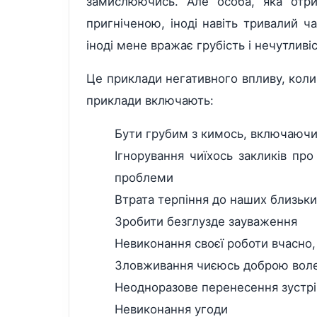
замислюючись. Але особа, яка отр
пригніченою, іноді навіть тривалий ча
іноді мене вражає грубість і нечутливіс
Це приклади негативного впливу, коли 
приклади включають:
Бути грубим з кимось, включаюч
Ігнорування чиїхось закликів пр
проблеми
Втрата терпіння до наших близьки
Зробити безглузде зауваження
Невиконання своєї роботи вчасно, 
Зловживання чиєюсь доброю вол
Неодноразове перенесення зустрі
Невиконання угоди