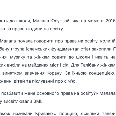
висть до школи, Малала Юсуфзай, яка на момент 2016
ою за право людини на освіту.
Малала почала говорити про права на освіту, коли їй
бану (група ісламських фундаменталістів) захопили її
ня, музику та жінкам ходити до школи і навіть на
х висіли на майданах міст і сіл. Для Талібану жінкам
 винятком вивчення Корану. За їхньою концепцією,
енні дітей та піклуванні про сім'ю.
є позбавити мене основного права на освіту?» Малала
ву висвітлювали ЗМІ.
також називали Кривавою площею, оскільки таліби