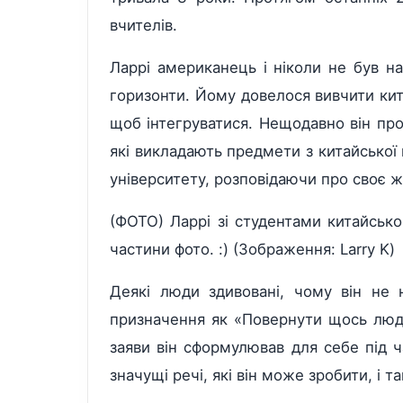
вчителів.
Ларрі американець і ніколи не був на
горизонти. Йому довелося вивчити ки
щоб інтегруватися. Нещодавно він про
які викладають предмети з китайської
університету, розповідаючи про своє жи
(ФОТО) Ларрі зі студентами китайсько
частини фото. :) (Зображення: Larry K)
Деякі люди здивовані, чому він не 
призначення як «Повернути щось людс
заяви він сформулював для себе під 
значущі речі, які він може зробити, і та