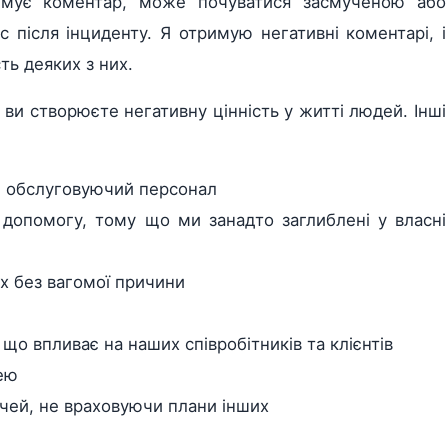
имує коментар, може почуватися засмученою або
с після інциденту. Я отримую негативні коментарі, і
ть деяких з них.
ви створюєте негативну цінність у житті людей. Інші
и обслуговуючий персонал
о допомогу, тому що ми занадто заглиблені у власні
х без вагомої причини
що впливає на наших співробітників та клієнтів
ею
чей, не враховуючи плани інших