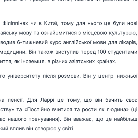
 Філіппінах чи в Китаї, тому для нього це були нові
тайську мову та ознайомитися з місцевою культурою,
водив 6-тижневий курс англійської мови для лікарів,
 медицини. Він також виступив перед 100 студентами
ття, як іноземця, в різних азіатських країнах.
го університету після розмови. Він у центрі нижньої
на пенсії. Для Ларрі це тому, що він бачить своє
тву» та «Постійно вчитися та рости як людина» (ці
час нашого тренування). Він вважає, що це найбільш
кий вплив він створює у світі.