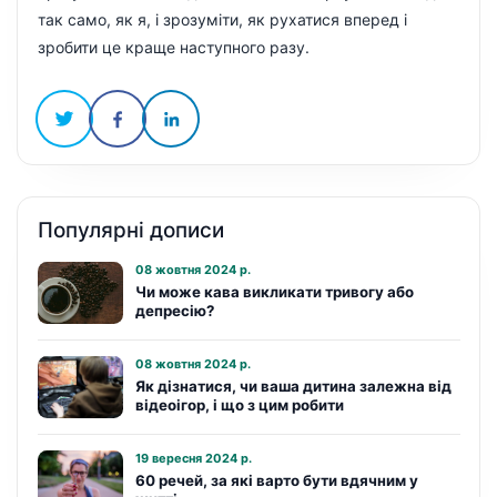
так само, як я, і зрозуміти, як рухатися вперед і
зробити це краще наступного разу.
Share
Share
Share
on
on
on
Twitter
Facebook
Linkedin
Популярні дописи
08 жовтня 2024 р.
Чи може кава викликати тривогу або
депресію?
08 жовтня 2024 р.
Як дізнатися, чи ваша дитина залежна від
відеоігор, і що з цим робити
19 вересня 2024 р.
60 речей, за які варто бути вдячним у