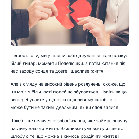
Підростаючи, ми уявляли собі одруження, наче казку:
білий лицар, моменти Попелюшки, а потім катання під
час заходу сонця та довге і щасливе життя.
Але з огляду на високий рівень розлучень, схоже, що
ця мрія у більшості людей не збувається. Навіть якщо
ви перебуваєте у відносно щасливому шлюбі, він
може бути не таким ідеальним, як ви сподівалися.
Шлюб – це величезне зобов’язання, яке займає значну
частину вашого життя. Важливою умовою успішного
шлюбу є те, що можна з кимось розділити життєві