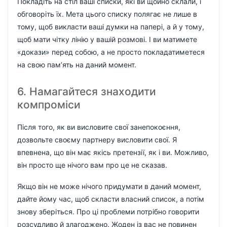
Покладіть на стіл ваші списки, які ви щойно склали, і
обговоріть їх. Мета цього списку полягає не лише в
тому, щоб викласти ваші думки на папері, а й у тому,
щоб мати чітку лінію у вашій розмові. І ви матимете
«докази» перед собою, а не просто покладатиметеся
на свою пам’ять на даний момент.
6. Намагайтеся знаходити
компроміси
Після того, як ви висловите свої занепокоєння,
дозвольте своєму партнеру висловити свої. Я
впевнена, що він має якісь претензії, як і ви. Можливо,
він просто ще нічого вам про це не сказав.
Якщо він не може нічого придумати в даний момент,
дайте йому час, щоб скласти власний список, а потім
знову зберіться. Про ці проблеми потрібно говорити
розсудливо й злагоджено. Жоден із вас не повинен