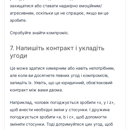
захищатися або ставати надмірно емоційним/
агресивним, оскільки це не спрацює, якщо ви це
зробите.
Спробуйте знайти компроміс.
7. Напишіть контракт і укладіть
угоди
Це може здатися химерним або навіть непотрібним,
але коли ви досягнете певних угод і компромісів,
запишіть їх. Уявіть, що це юридичний, обов’язковий
контракт між вами двома.
Наприклад, чоловік погоджується зробити «x, y і z»,
щоб внести необхідні зміни у стосунки. І дружина
погоджується зробити «а, b і c», щоб допомогти
змінити стосунки. Тоді дотримуйтеся цих угод, щоб