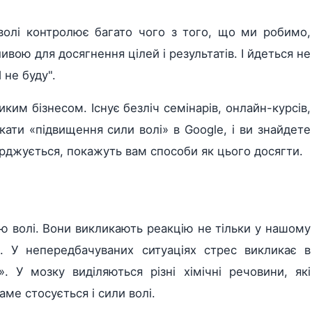
волі контролює багато чого з того, що ми робимо,
вою для досягнення цілей і результатів. І йдеться не
Я не буду".
ким бізнесом. Існує безліч семінарів, онлайн-курсів,
ати «підвищення сили волі» в Google, і ви знайдете
тверджується, покажуть вам способи як цього досягти.
ою волі. Вони викликають реакцію не тільки у нашому
а. У непередбачуваних ситуаціях стрес викликає в
». У мозку виділяються різні хімічні речовини, які
саме стосується і сили волі.