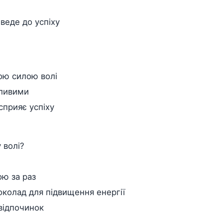
 веде до успіху
ою силою волі
сливими
сприяє успіху
 волі?
ою за раз
колад для підвищення енергії
 відпочинок