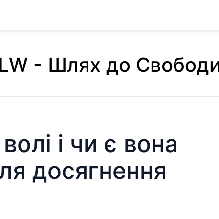
LW - Шлях до Свобод
волі і чи є вона
ля досягнення