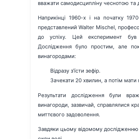
вважати самодисципліну чеснотою та ді
Наприкінці 1960-х і на початку 197
представлений Walter Mischel, професор
до успіху. Цей експеримент був 
Дослідження було простим, але пок
винагородами:
Відразу з’їсти зефір.
Зачекати 20 хвилин, а потім мати 
Результати дослідження були враж
винагороди, зазвичай, справлялися кра
миттєвого задоволення.
Завдяки цьому відомому дослідженню 
сили волі.