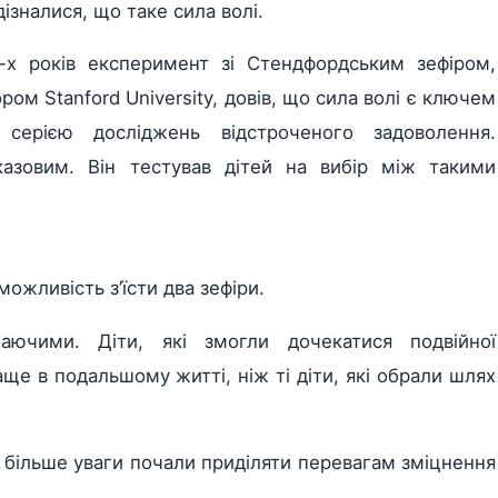
зналися, що таке сила волі.
0-х років експеримент зі Стендфордським зефіром,
ом Stanford University, довів, що сила волі є ключем
серією досліджень відстроченого задоволення.
азовим. Він тестував дітей на вибір між такими
можливість з’їсти два зефіри.
аючими. Діти, які змогли дочекатися подвійної
ще в подальшому житті, ніж ті діти, які обрали шлях
більше уваги почали приділяти перевагам зміцнення