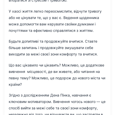
впоратися зі стресом і тривогою.
У хаосі життя легко переосмислити, відчути тривогу
або не цінувати те, що у вас є. Ведення щоденника
може допомогти вам керувати своїми думками і
почуттями та ефективно справлятися з життям.
Будьте допитливі та продовжуйте вчитися. Ставте
більше запитань і продовжуйте змушувати себе
виходити за межі своєї зони комфорту та вчитися.
Що вас цікавило чи цікавить? Можливо, це додаткове
вивчення місцевості, де ви живете, або читання на
певну тему? Можливо, це подорож до нового міста чи
країни?
Згідно з дослідженням Дена Пінка, навчання є
ключовим мотиватором. Вивчення чогось нового — це
спосіб вийти за межі себе та своєї зони комфорту,
незалежно від того, чи відчуваєте ви, що застрягли в