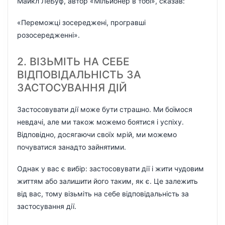
Майкл ЛеБуф, автор «Мільйонер в тобі», сказав:
«Переможці зосереджені, програвші
розосередженні».
2. ВІЗЬМІТЬ НА СЕБЕ
ВІДПОВІДАЛЬНІСТЬ ЗА
ЗАСТОСУВАННЯ ДІЙ
Застосовувати дії може бути страшно. Ми боїмося
невдачі, але ми також можемо боятися і успіху.
Відповідно, досягаючи своїх мрій, ми можемо
почуватися занадто зайнятими.
Однак у вас є вибір: застосовувати дії і жити чудовим
життям або залишити його таким, як є. Це залежить
від вас, тому візьміть на себе відповідальність за
застосування дії.