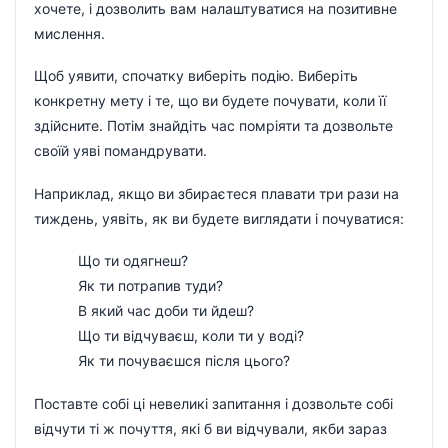
хочете, і дозволить вам налаштуватися на позитивне
мислення.
Щоб уявити, спочатку виберіть подію. Виберіть
конкретну мету і те, що ви будете почувати, коли її
здійсните. Потім знайдіть час помріяти та дозвольте
своїй уяві помандрувати.
Наприклад, якщо ви збираєтеся плавати три рази на
тиждень, уявіть, як ви будете виглядати і почуватися:
Що ти одягнеш?
Як ти потрапив туди?
В який час доби ти йдеш?
Що ти відчуваєш, коли ти у воді?
Як ти почуваєшся після цього?
Поставте собі ці невеликі запитання і дозвольте собі
відчути ті ж почуття, які б ви відчували, якби зараз