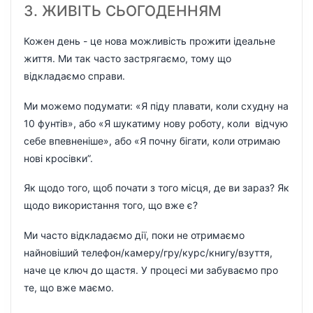
3. ЖИВІТЬ СЬОГОДЕННЯМ
Кожен день - це нова можливість прожити ідеальне
життя. Ми так часто застрягаємо, тому що
відкладаємо справи.
Ми можемо подумати: «Я піду плавати, коли схудну на
10 фунтів», або «Я шукатиму нову роботу, коли відчую
себе впевненіше», або «Я почну бігати, коли отримаю
нові кросівки”.
Як щодо того, щоб почати з того місця, де ви зараз? Як
щодо використання того, що вже є?
Ми часто відкладаємо дії, поки не отримаємо
найновіший телефон/камеру/гру/курс/книгу/взуття,
наче це ключ до щастя. У процесі ми забуваємо про
те, що вже маємо.